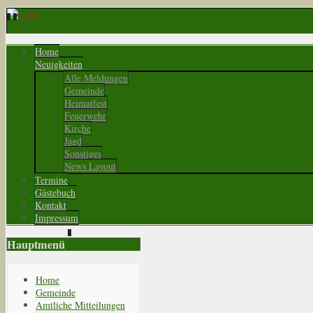
Home
Neuigkeiten
Alle Meldungen
Gemeinde
Heimatfest
Feuerwehr
Kirche
Jagd
Sonstiges
News Layout
Termine
Gästebuch
Kontakt
Impressum
Hauptmenü
Home
Gemeinde
Amtliche Mitteilungen