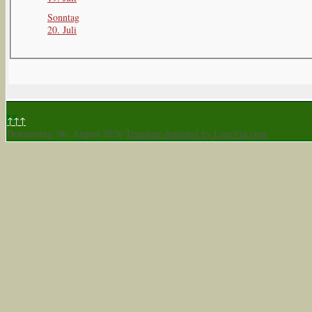
Sonntag
20. Juli
↑↑↑
Donnerstag, 06. August 2026
Template designed by LernVid.com