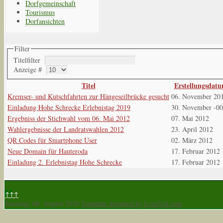
Dorfgemeinschaft
Tourismus
Dorfansichten
Filter
Titelfilter
Anzeige #
Titel
Erstellungsdat
Kremser- und Kutschfahrten zur Hängeseilbrücke gesucht
06. November 20
Einladung Hohe Schrecke Erlebnistag 2019
30. November -0
Ergebniss der Stichwahl vom 06. Mai 2012
07. Mai 2012
Wahlergebnisse der Landratswahlen 2012
23. April 2012
QR Codes für Smartphone User
02. März 2012
Neue Domain für Hauteroda
17. Februar 2012
Einladung 2. Erlebnistag Hohe Schrecke
17. Februar 2012
↑↑↑
Samstag, 08. August 2026
Template designed by LernVid.com