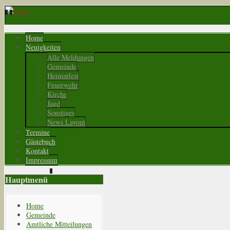
Home
Neuigkeiten
Alle Meldungen
Gemeinde
Heimatfest
Feuerwehr
Kirche
Jagd
Sonstiges
News Layout
Termine
Gästebuch
Kontakt
Impressum
Hauptmenü
Home
Gemeinde
Amtliche Mitteilungen