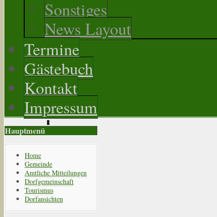
Sonstiges
News Layout
Termine
Gästebuch
Kontakt
Impressum
Hauptmenü
Home
Gemeinde
Amtliche Mitteilungen
Dorfgemeinschaft
Tourismus
Dorfansichten