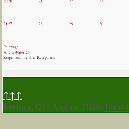
30
20
21
22
23
31
27
28
29
30
Feiertage
Alle Kategorien
Zeige Termine aller Kategorien
↑↑↑
Freitag, 07. August 2026
Templ