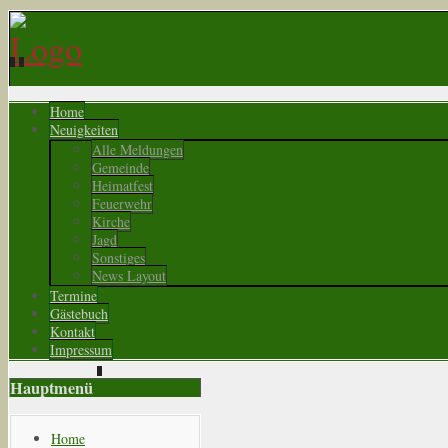
Home
Neuigkeiten
Alle Meldungen
Gemeinde
Heimatfest
Feuerwehr
Kirche
Jagd
Sonstiges
News Layout
Termine
Gästebuch
Kontakt
Impressum
Hauptmenü
Home