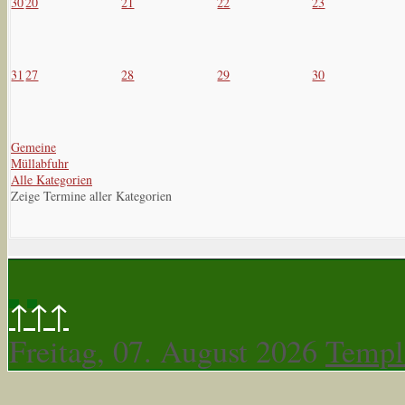
30
20
21
22
23
31
27
28
29
30
Gemeine
Müllabfuhr
Alle Kategorien
Zeige Termine aller Kategorien
↑↑↑
Freitag, 07. August 2026
Templ