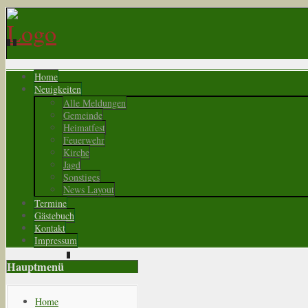
Home
Neuigkeiten
Alle Meldungen
Gemeinde
Heimatfest
Feuerwehr
Kirche
Jagd
Sonstiges
News Layout
Termine
Gästebuch
Kontakt
Impressum
Hauptmenü
Home