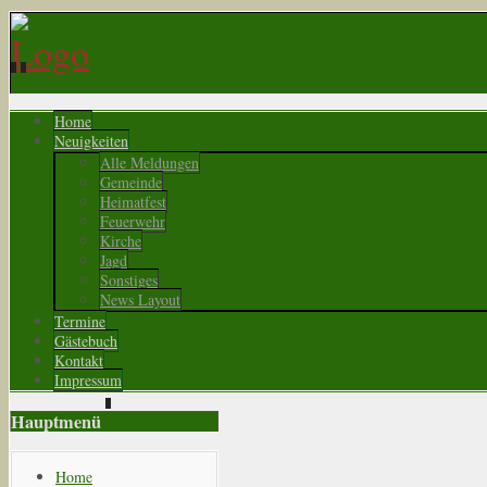
Home
Neuigkeiten
Alle Meldungen
Gemeinde
Heimatfest
Feuerwehr
Kirche
Jagd
Sonstiges
News Layout
Termine
Gästebuch
Kontakt
Impressum
Hauptmenü
Home