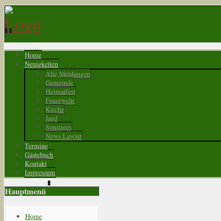
Home
Neuigkeiten
Alle Meldungen
Gemeinde
Heimatfest
Feuerwehr
Kirche
Jagd
Sonstiges
News Layout
Termine
Gästebuch
Kontakt
Impressum
Hauptmenü
Home