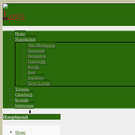
Home
Neuigkeiten
Alle Meldungen
Gemeinde
Heimatfest
Feuerwehr
Kirche
Jagd
Sonstiges
News Layout
Termine
Gästebuch
Kontakt
Impressum
Hauptmenü
Home