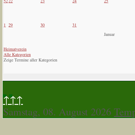
52
22
23
24
25
1
29
30
31
Januar
Heimatverein
Alle Kategorien
Zeige Termine aller Kategorien
↑↑↑
Samstag, 08. August 2026
Temp