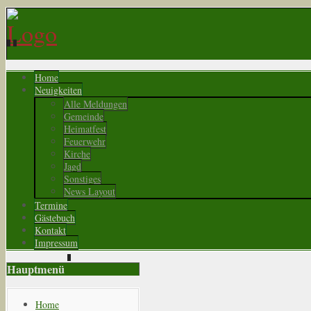
Home
Neuigkeiten
Alle Meldungen
Gemeinde
Heimatfest
Feuerwehr
Kirche
Jagd
Sonstiges
News Layout
Termine
Gästebuch
Kontakt
Impressum
Hauptmenü
Home