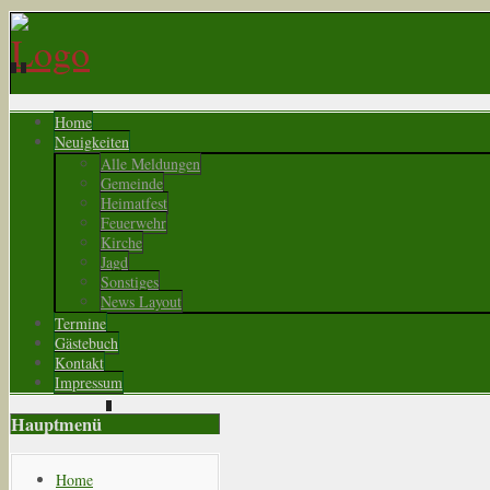
Home
Neuigkeiten
Alle Meldungen
Gemeinde
Heimatfest
Feuerwehr
Kirche
Jagd
Sonstiges
News Layout
Termine
Gästebuch
Kontakt
Impressum
Hauptmenü
Home