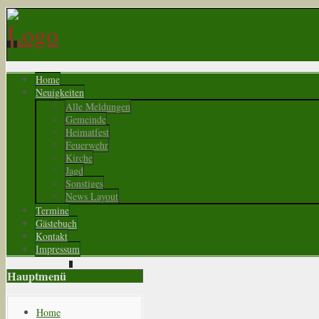
Home
Neuigkeiten
Alle Meldungen
Gemeinde
Heimatfest
Feuerwehr
Kirche
Jagd
Sonstiges
News Layout
Termine
Gästebuch
Kontakt
Impressum
Hauptmenü
Home