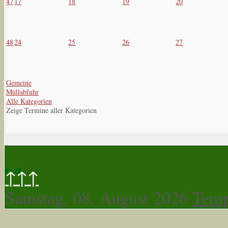
47
17
18
19
20
48
24
25
26
27
Gemeine
Müllabfuhr
Alle Kategorien
Zeige Termine aller Kategorien
↑↑↑
Samstag, 08. August 2026
Temp