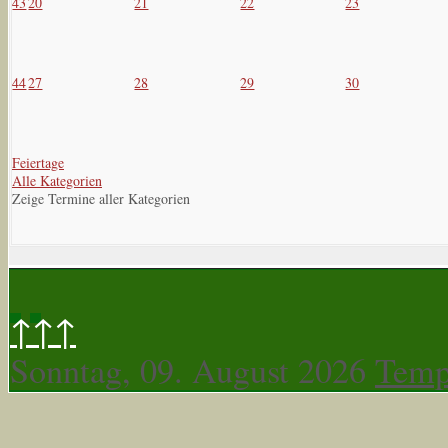
43
20
21
22
23
44
27
28
29
30
Feiertage
Alle Kategorien
Zeige Termine aller Kategorien
↑↑↑
Sonntag, 09. August 2026
Temp