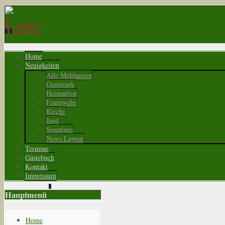
Home
Neuigkeiten
Alle Meldungen
Gemeinde
Heimatfest
Feuerwehr
Kirche
Jagd
Sonstiges
News Layout
Termine
Gästebuch
Kontakt
Impressum
Hauptmenü
Home