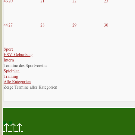
43
20
21
22
23
44
27
28
29
30
Sport
HSV_Geburtstag
Intern
Termine des Sportvereins
Spielplan
Training
Alle Kategorien
Zeige Termine aller Kategorien
↑↑↑