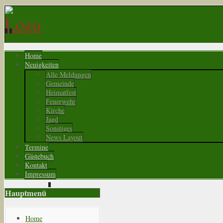
Home
Neuigkeiten
Alle Meldungen
Gemeinde
Heimatfest
Feuerwehr
Kirche
Jagd
Sonstiges
News Layout
Termine
Gästebuch
Kontakt
Impressum
Hauptmenü
Home