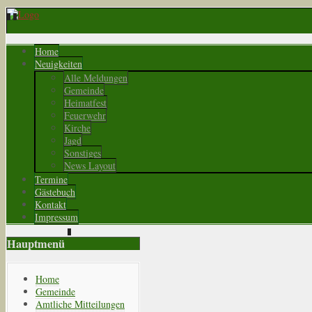
Home
Neuigkeiten
Alle Meldungen
Gemeinde
Heimatfest
Feuerwehr
Kirche
Jagd
Sonstiges
News Layout
Termine
Gästebuch
Kontakt
Impressum
Hauptmenü
Home
Gemeinde
Amtliche Mitteilungen