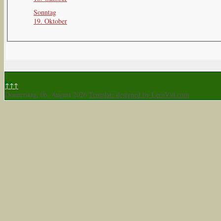
Sonntag
19. Oktober
↑↑↑
Donnerstag, 06. August 2026
Template designed by LernVid.com