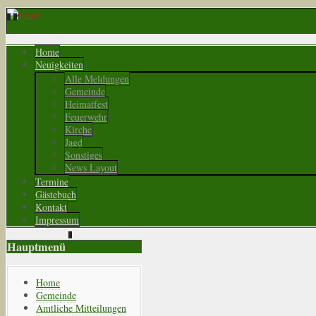
Home
Neuigkeiten
Alle Meldungen
Gemeinde
Heimatfest
Feuerwehr
Kirche
Jagd
Sonstiges
News Layout
Termine
Gästebuch
Kontakt
Impressum
Hauptmenü
Home
Gemeinde
Amtliche Mitteilungen