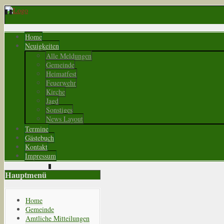
Home
Neuigkeiten
Alle Meldungen
Gemeinde
Heimatfest
Feuerwehr
Kirche
Jagd
Sonstiges
News Layout
Termine
Gästebuch
Kontakt
Impressum
Hauptmenü
Home
Gemeinde
Amtliche Mitteilungen