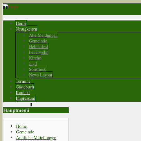
Home
Neuigkeiten
Alle Meldungen
Gemeinde
Heimatfest
Feuerwehr
Kirche
Jagd
Sonstiges
News Layout
Termine
Gästebuch
Kontakt
Impressum
Hauptmenü
Home
Gemeinde
Amtliche Mitteilungen