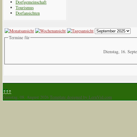
Dorfgemeinschaft
Tourismus
Dorfansichten
Termine für
Dienstag, 16. Sep
↑↑↑
Samstag, 08. August 2026
Template designed by LernVid.com