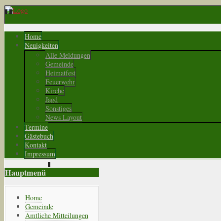
Home
Neuigkeiten
Alle Meldungen
Gemeinde
Heimatfest
Feuerwehr
Kirche
Jagd
Sonstiges
News Layout
Termine
Gästebuch
Kontakt
Impressum
Hauptmenü
Home
Gemeinde
Amtliche Mitteilungen