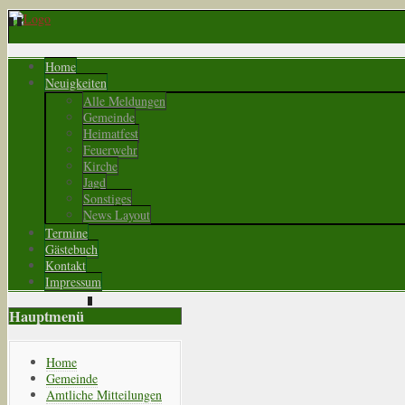
Home
Neuigkeiten
Alle Meldungen
Gemeinde
Heimatfest
Feuerwehr
Kirche
Jagd
Sonstiges
News Layout
Termine
Gästebuch
Kontakt
Impressum
Hauptmenü
Home
Gemeinde
Amtliche Mitteilungen