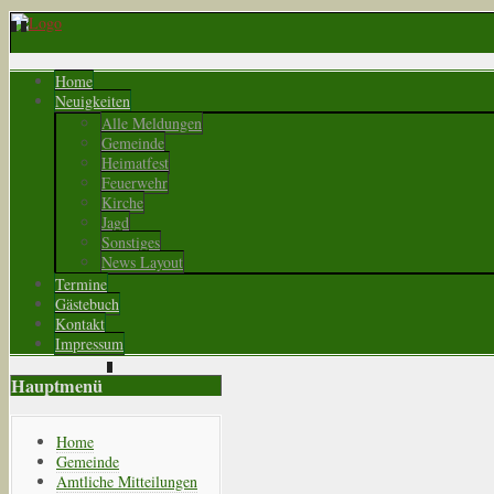
Home
Neuigkeiten
Alle Meldungen
Gemeinde
Heimatfest
Feuerwehr
Kirche
Jagd
Sonstiges
News Layout
Termine
Gästebuch
Kontakt
Impressum
Hauptmenü
Home
Gemeinde
Amtliche Mitteilungen