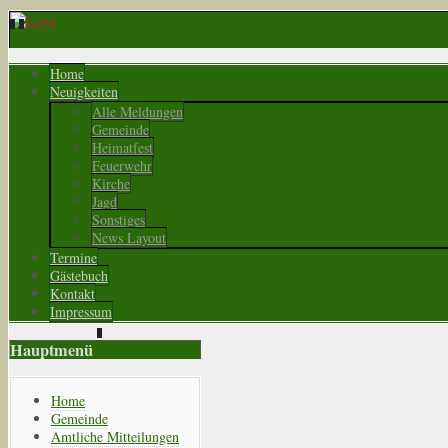
Home
Neuigkeiten
Alle Meldungen
Gemeinde
Heimatfest
Feuerwehr
Kirche
Jagd
Sonstiges
News Layout
Termine
Gästebuch
Kontakt
Impressum
Hauptmenü
Home
Gemeinde
Amtliche Mitteilungen