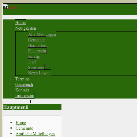
Home
Neuigkeiten
Alle Meldungen
Gemeinde
Heimatfest
Feuerwehr
Kirche
Jagd
Sonstiges
News Layout
Termine
Gästebuch
Kontakt
Impressum
Hauptmenü
Home
Gemeinde
Amtliche Mitteilungen