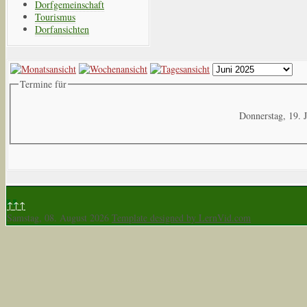
Dorfgemeinschaft
Tourismus
Dorfansichten
Termine für
Donnerstag, 19. 
↑↑↑
Samstag, 08. August 2026
Template designed by LernVid.com