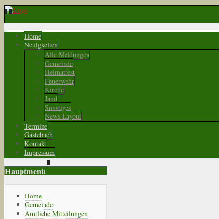
Home
Neuigkeiten
Alle Meldungen
Gemeinde
Heimatfest
Feuerwehr
Kirche
Jagd
Sonstiges
News Layout
Termine
Gästebuch
Kontakt
Impressum
Hauptmenü
Home
Gemeinde
Amtliche Mitteilungen