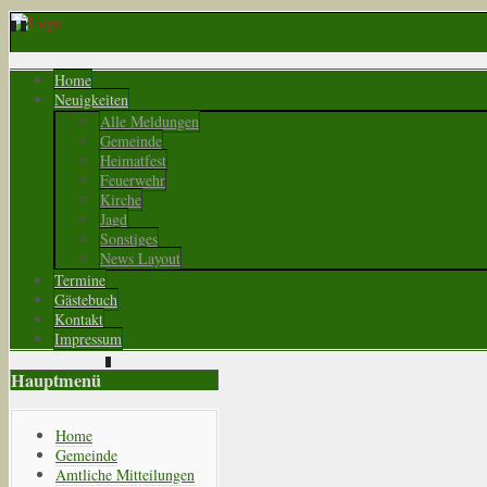
Home
Neuigkeiten
Alle Meldungen
Gemeinde
Heimatfest
Feuerwehr
Kirche
Jagd
Sonstiges
News Layout
Termine
Gästebuch
Kontakt
Impressum
Hauptmenü
Home
Gemeinde
Amtliche Mitteilungen