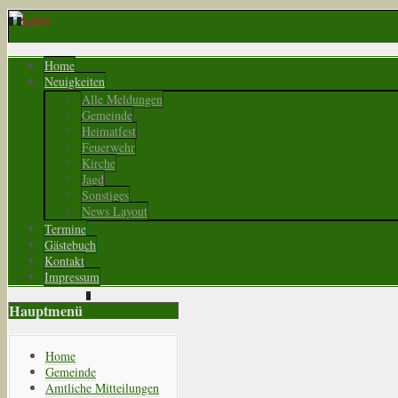
Home
Neuigkeiten
Alle Meldungen
Gemeinde
Heimatfest
Feuerwehr
Kirche
Jagd
Sonstiges
News Layout
Termine
Gästebuch
Kontakt
Impressum
Hauptmenü
Home
Gemeinde
Amtliche Mitteilungen