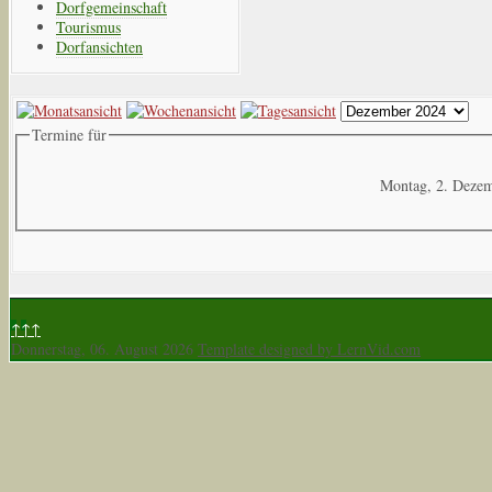
Dorfgemeinschaft
Tourismus
Dorfansichten
Termine für
Montag, 2. Deze
↑↑↑
Donnerstag, 06. August 2026
Template designed by LernVid.com