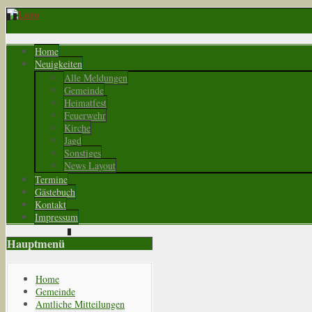
Home
Neuigkeiten
Alle Meldungen
Gemeinde
Heimatfest
Feuerwehr
Kirche
Jagd
Sonstiges
News Layout
Termine
Gästebuch
Kontakt
Impressum
Hauptmenü
Home
Gemeinde
Amtliche Mitteilungen