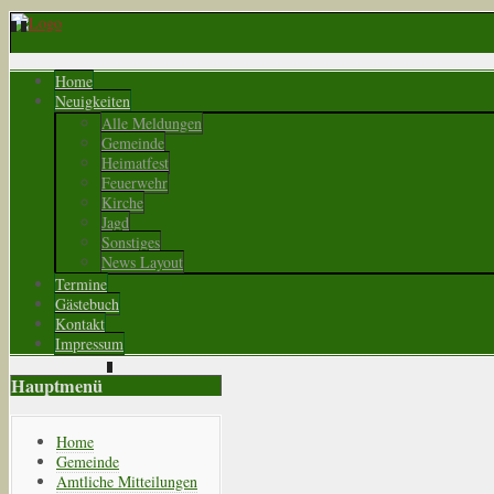
Home
Neuigkeiten
Alle Meldungen
Gemeinde
Heimatfest
Feuerwehr
Kirche
Jagd
Sonstiges
News Layout
Termine
Gästebuch
Kontakt
Impressum
Hauptmenü
Home
Gemeinde
Amtliche Mitteilungen