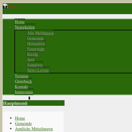
Home
Neuigkeiten
Alle Meldungen
Gemeinde
Heimatfest
Feuerwehr
Kirche
Jagd
Sonstiges
News Layout
Termine
Gästebuch
Kontakt
Impressum
Hauptmenü
Home
Gemeinde
Amtliche Mitteilungen