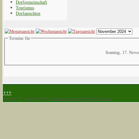
Dorfgemeinschaft
Tourismus
Dorfansichten
Termine für
Sonntag, 17. Nov
↑↑↑
Freitag, 07. August 2026
Template designed by LernVid.com