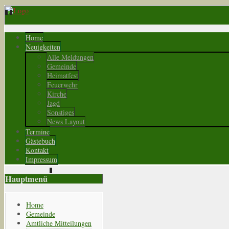
Home
Neuigkeiten
Alle Meldungen
Gemeinde
Heimatfest
Feuerwehr
Kirche
Jagd
Sonstiges
News Layout
Termine
Gästebuch
Kontakt
Impressum
Hauptmenü
Home
Gemeinde
Amtliche Mitteilungen