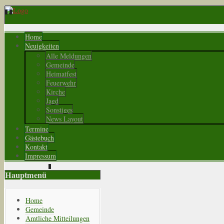
Home
Neuigkeiten
Alle Meldungen
Gemeinde
Heimatfest
Feuerwehr
Kirche
Jagd
Sonstiges
News Layout
Termine
Gästebuch
Kontakt
Impressum
Hauptmenü
Home
Gemeinde
Amtliche Mitteilungen