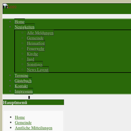
Home
Neuigkeiten
Alle Meldungen
Gemeinde
Heimatfest
Feuerwehr
Kirche
Jagd
Sonstiges
News Layout
Termine
Gästebuch
Kontakt
Impressum
Hauptmenü
Home
Gemeinde
Amtliche Mitteilungen