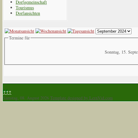
Dorfgemeinschaft
Tourismus
Dorfansichten
Termine für
Sonntag, 15. Sept
↑↑↑
Samstag, 08. August 2026
Template designed by LernVid.com