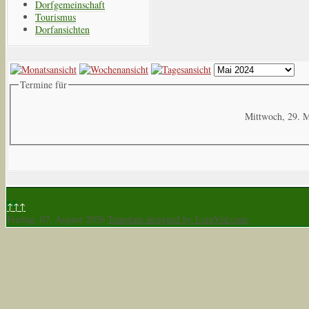
Dorfgemeinschaft
Tourismus
Dorfansichten
Termine für
Mittwoch, 29. 
↑↑↑
Freitag, 07. August 2026
Template designed by LernVid.com