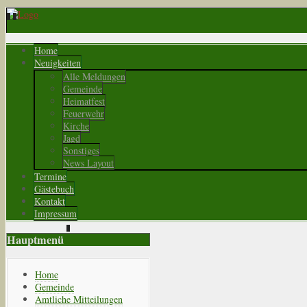
Home
Neuigkeiten
Alle Meldungen
Gemeinde
Heimatfest
Feuerwehr
Kirche
Jagd
Sonstiges
News Layout
Termine
Gästebuch
Kontakt
Impressum
Hauptmenü
Home
Gemeinde
Amtliche Mitteilungen