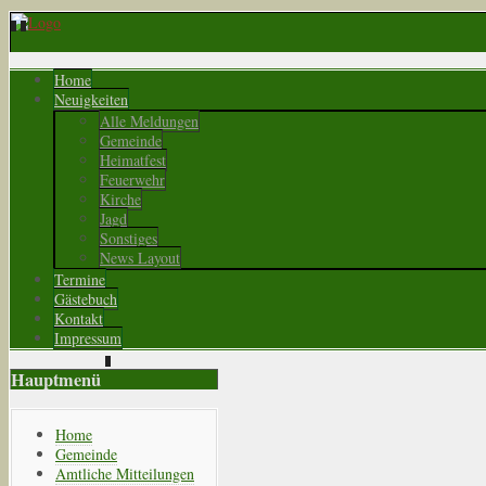
Home
Neuigkeiten
Alle Meldungen
Gemeinde
Heimatfest
Feuerwehr
Kirche
Jagd
Sonstiges
News Layout
Termine
Gästebuch
Kontakt
Impressum
Hauptmenü
Home
Gemeinde
Amtliche Mitteilungen