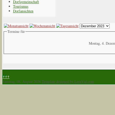
Dorfgemeinschaft
Tourismus
Dorfansichten
Termine für
Montag, 4. Deze
↑↑↑
Samstag, 08. August 2026
Template designed by LernVid.com