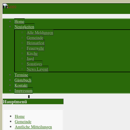
Home
Neuigkeiten
Alle Meldungen
Gemeinde
Heimatfest
Feuerwehr
Kirche
Jagd
Sonstiges
News Layout
Termine
Gästebuch
Kontakt
Impressum
Hauptmenü
Home
Gemeinde
Amtliche Mitteilungen