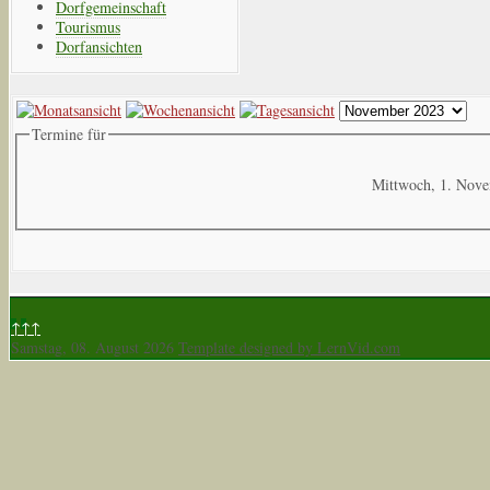
Dorfgemeinschaft
Tourismus
Dorfansichten
Termine für
Mittwoch, 1. Nov
↑↑↑
Samstag, 08. August 2026
Template designed by LernVid.com