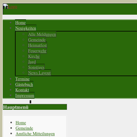
Home
Neuigkeiten
Alle Meldungen
Gemeinde
Heimatfest
Feuerwehr
Kirche
Jagd
Sonstiges
News Layout
Termine
Gästebuch
Kontakt
Impressum
Hauptmenü
Home
Gemeinde
Amtliche Mitteilungen