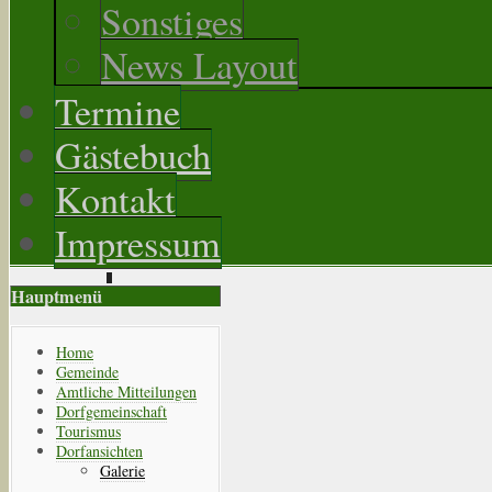
Sonstiges
News Layout
Termine
Gästebuch
Kontakt
Impressum
Hauptmenü
Home
Gemeinde
Amtliche Mitteilungen
Dorfgemeinschaft
Tourismus
Dorfansichten
Galerie