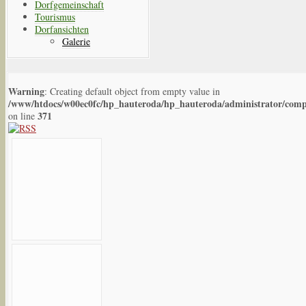
Dorfgemeinschaft
Tourismus
Dorfansichten
Galerie
Warning
: Creating default object from empty value in
/www/htdocs/w00ec0fc/hp_hauteroda/hp_hauteroda/administrator/compo
371
on line