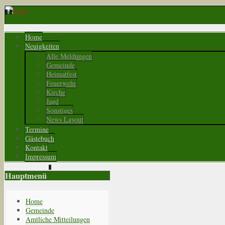
Home
Neuigkeiten
Alle Meldungen
Gemeinde
Heimatfest
Feuerwehr
Kirche
Jagd
Sonstiges
News Layout
Termine
Gästebuch
Kontakt
Impressum
Hauptmenü
Home
Gemeinde
Amtliche Mitteilungen