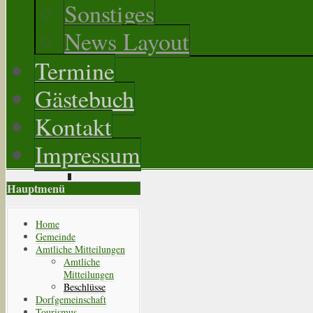
Sonstiges
News Layout
Termine
Gästebuch
Kontakt
Impressum
Hauptmenü
Home
Gemeinde
Amtliche Mitteilungen
Amtliche
Mitteilungen
Beschlüsse
Dorfgemeinschaft
Tourismus