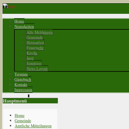
Home
Neuigkeiten
Alle Meldungen
Gemeinde
Heimatfest
Feuerwehr
Kirche
Jagd
Sonstiges
News Layout
Termine
Gästebuch
Kontakt
Impressum
Hauptmenü
Home
Gemeinde
Amtliche Mitteilungen