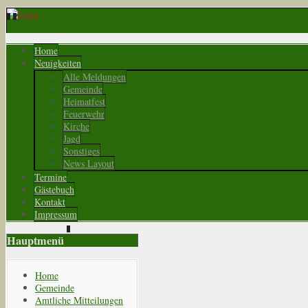
Home
Neuigkeiten
Alle Meldungen
Gemeinde
Heimatfest
Feuerwehr
Kirche
Jagd
Sonstiges
News Layout
Termine
Gästebuch
Kontakt
Impressum
Hauptmenü
Home
Gemeinde
Amtliche Mitteilungen