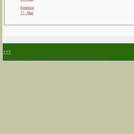
Sonntag
17. Mai
↑↑↑
Freitag, 07. August 2026
Template designed by LernVid.com