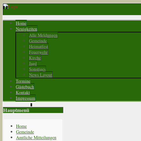
Home
Neuigkeiten
Alle Meldungen
Gemeinde
Heimatfest
Feuerwehr
Kirche
Jagd
Sonstiges
News Layout
Termine
Gästebuch
Kontakt
Impressum
Hauptmenü
Home
Gemeinde
Amtliche Mitteilungen