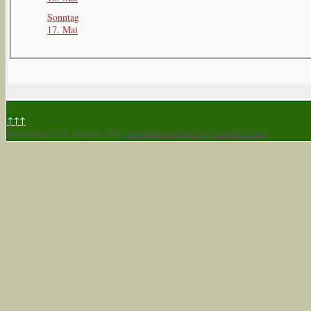
Sonntag
17. Mai
↑↑↑
Donnerstag, 06. August 2026
Template designed by LernVid.com