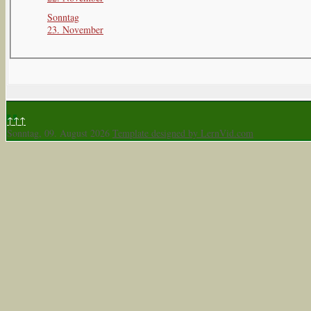
Sonntag
23. November
↑↑↑
Sonntag, 09. August 2026
Template designed by LernVid.com