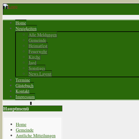
Home
Neuigkeiten
Alle Meldungen
Gemeinde
Heimatfest
Feuerwehr
Kirche
Jagd
Sonstiges
News Layout
Termine
Gästebuch
Kontakt
Impressum
Hauptmenü
Home
Gemeinde
Amtliche Mitteilungen