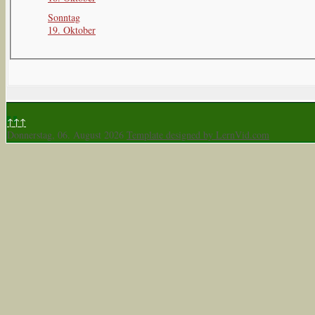
Sonntag
19. Oktober
↑↑↑
Donnerstag, 06. August 2026
Template designed by LernVid.com