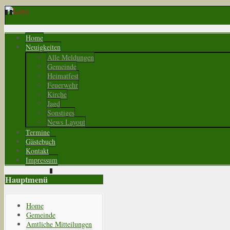
Home
Neuigkeiten
Alle Meldungen
Gemeinde
Heimatfest
Feuerwehr
Kirche
Jagd
Sonstiges
News Layout
Termine
Gästebuch
Kontakt
Impressum
Hauptmenü
Home
Gemeinde
Amtliche Mitteilungen