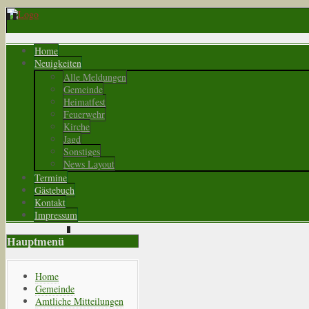
Home
Neuigkeiten
Alle Meldungen
Gemeinde
Heimatfest
Feuerwehr
Kirche
Jagd
Sonstiges
News Layout
Termine
Gästebuch
Kontakt
Impressum
Hauptmenü
Home
Gemeinde
Amtliche Mitteilungen