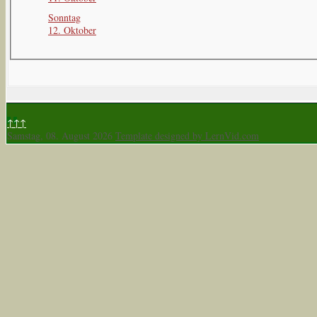
Sonntag
12. Oktober
↑↑↑
Samstag, 08. August 2026
Template designed by LernVid.com