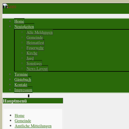
Home
Neuigkeiten
Alle Meldungen
Gemeinde
Heimatfest
Feuerwehr
Kirche
Jagd
Sonstiges
News Layout
Termine
Gästebuch
Kontakt
Impressum
Hauptmenü
Home
Gemeinde
Amtliche Mitteilungen