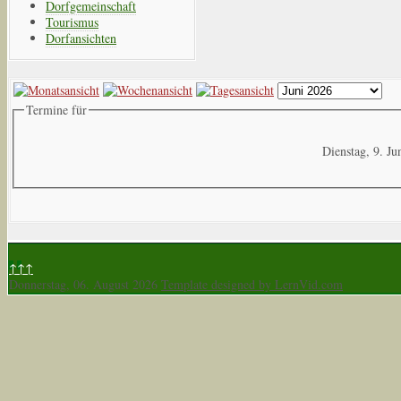
Dorfgemeinschaft
Tourismus
Dorfansichten
Termine für
Dienstag, 9. Ju
↑↑↑
Donnerstag, 06. August 2026
Template designed by LernVid.com