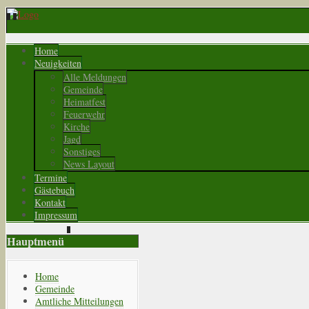
Home
Neuigkeiten
Alle Meldungen
Gemeinde
Heimatfest
Feuerwehr
Kirche
Jagd
Sonstiges
News Layout
Termine
Gästebuch
Kontakt
Impressum
Hauptmenü
Home
Gemeinde
Amtliche Mitteilungen