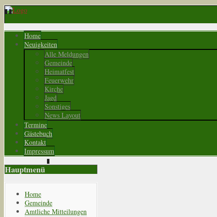
Home
Neuigkeiten
Alle Meldungen
Gemeinde
Heimatfest
Feuerwehr
Kirche
Jagd
Sonstiges
News Layout
Termine
Gästebuch
Kontakt
Impressum
Hauptmenü
Home
Gemeinde
Amtliche Mitteilungen