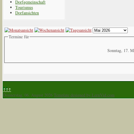
Dorfgemeinschaft
Tourismus
Dorfansichten
Termine für
Sonntag, 17. M
↑↑↑
Donnerstag, 06. August 2026
Template designed by LernVid.com