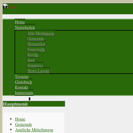
Home
Neuigkeiten
Alle Meldungen
Gemeinde
Heimatfest
Feuerwehr
Kirche
Jagd
Sonstiges
News Layout
Termine
Gästebuch
Kontakt
Impressum
Hauptmenü
Home
Gemeinde
Amtliche Mitteilungen