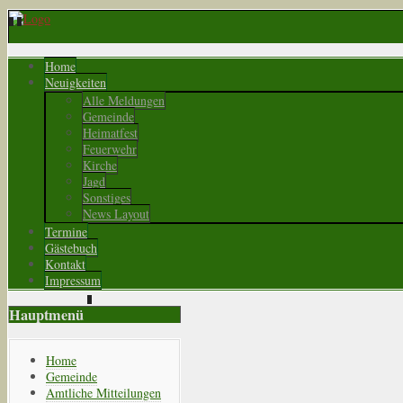
Home
Neuigkeiten
Alle Meldungen
Gemeinde
Heimatfest
Feuerwehr
Kirche
Jagd
Sonstiges
News Layout
Termine
Gästebuch
Kontakt
Impressum
Hauptmenü
Home
Gemeinde
Amtliche Mitteilungen